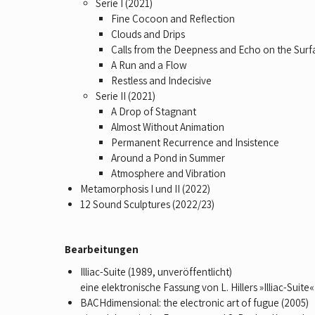
Serie I (2021)
Fine Cocoon and Reflection
Clouds and Drips
Calls from the Deepness and Echo on the Surf
A Run and a Flow
Restless and Indecisive
Serie II (2021)
A Drop of Stagnant
Almost Without Animation
Permanent Recurrence and Insistence
Around a Pond in Summer
Atmosphere and Vibration
Metamorphosis I und II (2022)
12 Sound Sculptures (2022/23)
Bearbeitungen
Illiac-Suite (1989, unveröffentlicht)
eine elektronische Fassung von L. Hillers »Illiac-Suite«
BACHdimensional: the electronic art of fugue (2005)