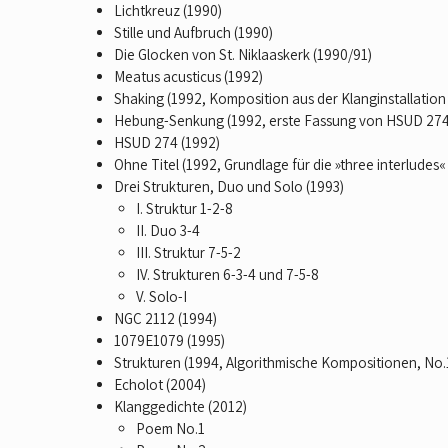
Lichtkreuz (1990)
Stille und Aufbruch (1990)
Die Glocken von St. Niklaaskerk (1990/91)
Meatus acusticus (1992)
Shaking (1992, Komposition aus der Klanginstallation
Hebung-Senkung (1992, erste Fassung von HSUD 274
HSUD 274 (1992)
Ohne Titel (1992, Grundlage für die »three interludes
Drei Strukturen, Duo und Solo (1993)
I. Struktur 1-2-8
II. Duo 3-4
III. Struktur 7-5-2
IV. Strukturen 6-3-4 und 7-5-8
V. Solo-I
NGC 2112 (1994)
1079E1079 (1995)
Strukturen (1994, Algorithmische Kompositionen, No.1
Echolot (2004)
Klanggedichte (2012)
Poem No.1