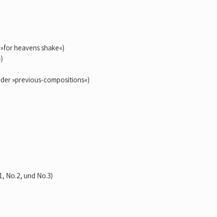
 »for heavens shake«)
)
« der »previous-compositions«)
, No.2, und No.3)