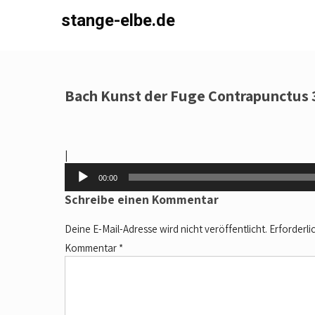
Skip
stange-elbe.de
to
content
Bach Kunst der Fuge Contrapunctus 
|
Audio-
00:00
Player
Schreibe einen Kommentar
Deine E-Mail-Adresse wird nicht veröffentlicht.
Erforderli
Kommentar
*