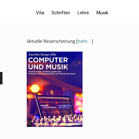
Vita
Schriften
Lehre
Musik
Aktuelle Neuerscheinung [
mehr…
]
en
nter
,
ke