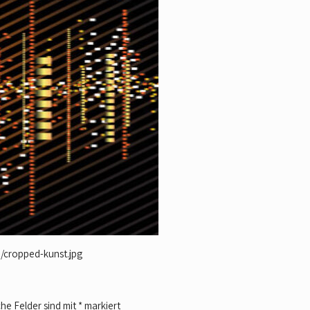
/cropped-kunst.jpg
che Felder sind mit
*
markiert