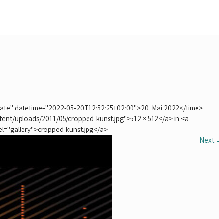
-date" datetime="2022-05-20T12:52:25+02:00">20. Mai 2022</time>
tent/uploads/2011/05/cropped-kunst.jpg">512 × 512</a> in <a
el="gallery">cropped-kunst.jpg</a>
Next