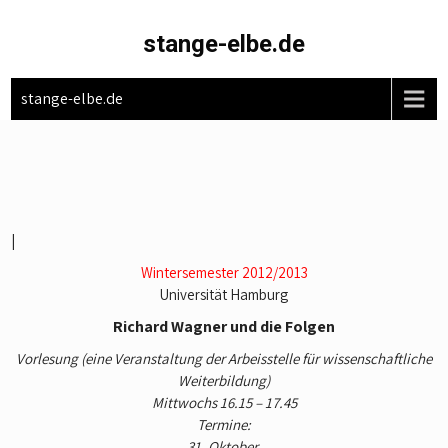
Skip
to
stange-elbe.de
content
stange-elbe.de
|
Wintersemester 2012/2013
Universität Hamburg
Richard Wagner und die Folgen
Vorlesung
(eine Veranstaltung der Arbeisstelle für wissenschaftliche
Weiterbildung)
Mittwochs 16.15 – 17.45
Termine:
31. Oktober,