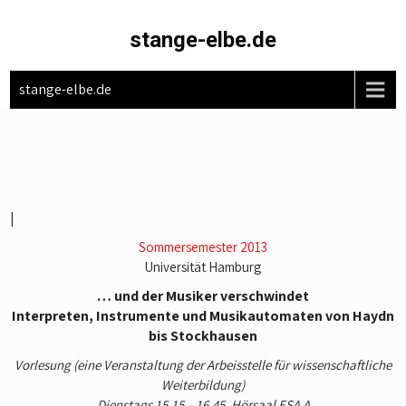
Skip
to
stange-elbe.de
content
stange-elbe.de
|
Sommersemester 2013
Universität Hamburg
… und der Musiker verschwindet
Interpreten, Instrumente und Musikautomaten von Haydn
bis Stockhausen
Vorlesung
(eine Veranstaltung der Arbeisstelle für wissenschaftliche
Weiterbildung)
Dienstags 15.15 – 16.45, Hörsaal ESA A