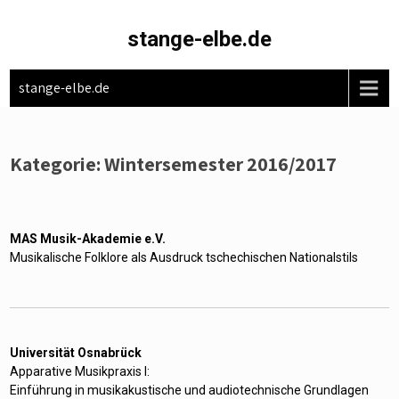
Skip
to
stange-elbe.de
content
stange-elbe.de
Kategorie:
Wintersemester 2016/2017
MAS Musik-Akademie e.V.
Musikalische Folklore als Ausdruck tschechischen Nationalstils
Universität Osnabrück
Apparative Musikpraxis I:
Einführung in musikakustische und audiotechnische Grundlagen