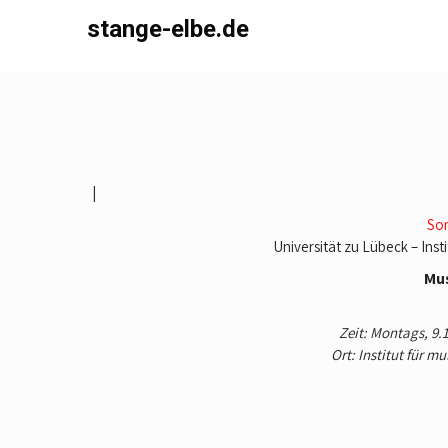
Skip
stange-elbe.de
to
content
|
So
Universität zu Lübeck – Inst
Mu
Zeit: Montags, 9.1
Ort: Institut für m